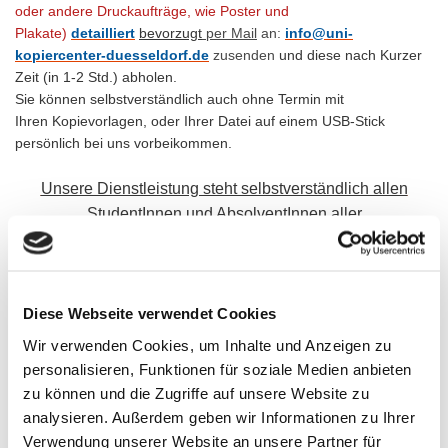
oder andere Druckaufträge, wie Poster und
Plakate)
detailliert
bevorzugt
per Mail
an:
info@uni-
kopiercenter-duesseldorf.de
zusenden
und diese nach Kurzer
Zeit (in 1-2 Std.) abholen.
Sie können selbstverständlich auch ohne Termin mit
Ihren
Kopievorlagen, oder Ihrer Datei auf einem USB-Stick
persönlich bei uns vorbeikommen.
Unsere Dienstleistung steht selbstverständlich allen
StudentInnen und AbsolventInnen aller
Fachhochschulen,
Hochschulen, Universitäten und
auch
allen Privat- u. Geschäftskunden zur Verfügung.
Wir sind Ihr Kopiercenter in Düsseldorf-Bilk an der
(Haltestelle der
Diese Webseite verwendet Cookies
und bieten Ihnen professionelle und schnelle
Uni-Kliniken)
Wir verwenden Cookies, um Inhalte und Anzeigen zu
Lösungen für Ihre Druckaufträge und Abschlussarbeiten.
personalisieren, Funktionen für soziale Medien anbieten
Unser Fachpersonal und unsere modernen Maschinen
zu können und die Zugriffe auf unsere Website zu
garantieren für schnelle Abwicklung und hohe Qualität bei allen
analysieren. Außerdem geben wir Informationen zu Ihrer
Druckprodukten und Bindearbeiten.
Verwendung unserer Website an unsere Partner für
Unser Spezialgebiet ist
das
Drucken und Binden
von